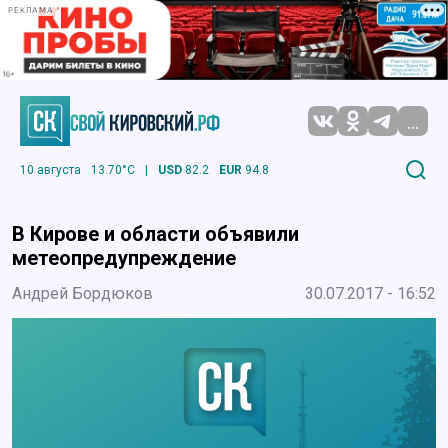
РЕКЛАМА
...
10 августа
13.70°C
|
USD
82.2
EUR
94.8
В Кирове и области объявили
метеопредупреждение
Андрей Бордюков
30.07.2017 - 16:52