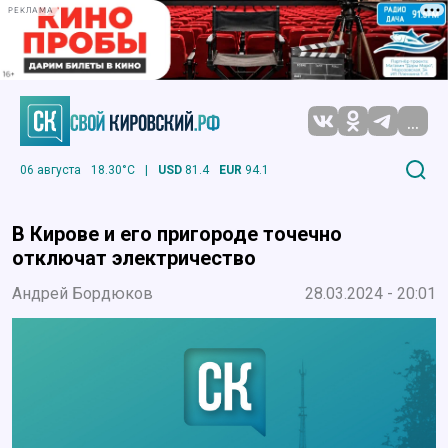
РЕКЛАМА
...
06 августа
18.30°C
|
USD
81.4
EUR
94.1
В Кирове и его пригороде точечно
отключат электричество
Андрей Бордюков
28.03.2024 - 20:01