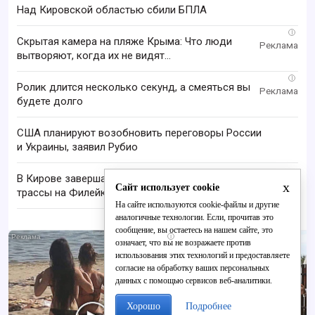
Над Кировской областью сбили БПЛА
i
Скрытая камера на пляже Крыма: Что люди
вытворяют, когда их не видят...
i
Ролик длится несколько секунд, а смеяться вы
будете долго
США планируют возобновить переговоры России
и Украины, заявил Рубио
В Кирове завершают ремонт лыжероллерной
x
Сайт использует cookie
трассы на Филейке
На сайте используются cookie-файлы и другие
аналогичные технологии. Если, прочитав это
сообщение, вы остаетесь на нашем сайте, это
i
означает, что вы не возражаете против
использования этих технологий и предоставляете
согласие на обработку ваших персональных
данных с помощью сервисов веб-аналитики.
Хорошо
Подробнее