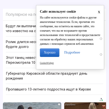
x
Сайт использует cookie
Популярное на портале
На сайте используются cookie-файлы и другие
аналогичные технологии. Если, прочитав это
Будут ли выплачивать 13-ю пенсию в 2026 году:
сообщение, вы остаетесь на нашем сайте, это
что известно на сегодня
означает, что вы не возражаете против
использования этих технологий и предоставляете
i
согласие на обработку ваших персональных
Ролик длится несколько секунд, а смеяться вы
данных с помощью сервисов веб-аналитики.
будете долго
Хорошо
Подробнее
i
Этот танец невесты оставит вас без слов!
Пересмотрела 10 раз
CookieWidget
Губернатор Кировской области празднует день
рождения
Пропавшего 13-летнего подростка ищут в Кирове
i