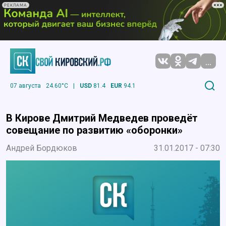
РЕКЛАМА
...
07 августа
24.60°C
|
USD
81.4
EUR
94.1
В Кирове Дмитрий Медведев проведёт
совещание по развитию «оборонки»
Андрей Бордюков
31.01.2017 - 07:30