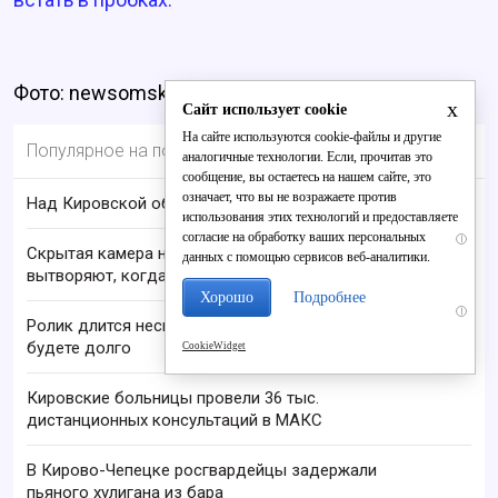
Фото: newsomsk.ru
x
Сайт использует cookie
На сайте используются cookie-файлы и другие
Популярное на портале
аналогичные технологии. Если, прочитав это
сообщение, вы остаетесь на нашем сайте, это
означает, что вы не возражаете против
Над Кировской областью сбили БПЛА
использования этих технологий и предоставляете
согласие на обработку ваших персональных
i
Скрытая камера на пляже Крыма: Что люди
данных с помощью сервисов веб-аналитики.
вытворяют, когда их не видят...
Хорошо
Подробнее
i
Ролик длится несколько секунд, а смеяться вы
будете долго
CookieWidget
Кировские больницы провели 36 тыс.
дистанционных консультаций в МАКС
В Кирово-Чепецке росгвардейцы задержали
пьяного хулигана из бара