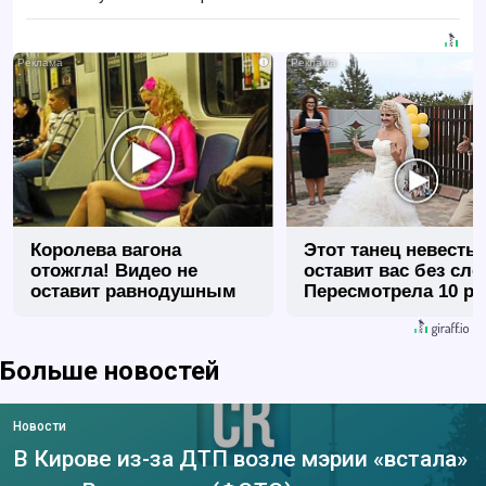
i
Королева вагона
Этот танец невесты
отожгла! Видео не
оставит вас без сло
оставит равнодушным
Пересмотрела 10 ра
Больше новостей
Новости
В Кирове из-за ДТП возле мэрии «встала»