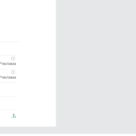
согласие на обработку ваших персональных
данных с помощью сервисов веб-аналитики.
Подробнее
Хорошо
CookieWidget
i
i