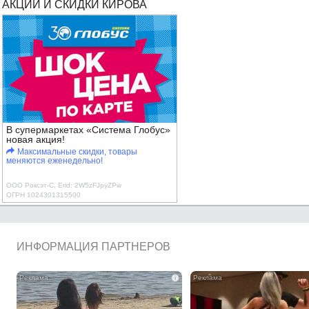
АКЦИИ И СКИДКИ КИРОВА
В супермаркетах «Система Глобус»
новая акция!
Максимальные скидки, товары
меняются еженедельно!
ООО Роксэт-С, Erid: 2W5zFJpyZPw
ОГРН 1024301315500
ИНФОРМАЦИЯ ПАРТНЕРОВ
i