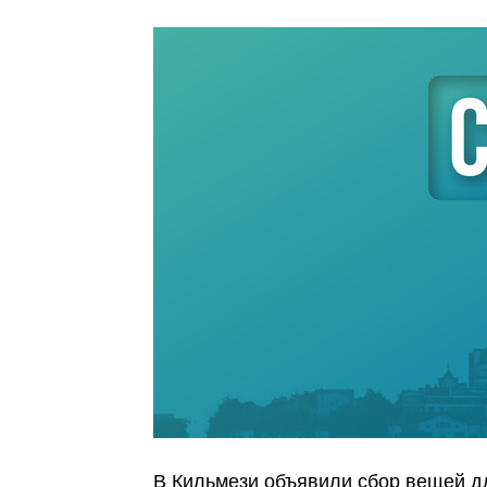
В Кильмези объявили сбор вещей 