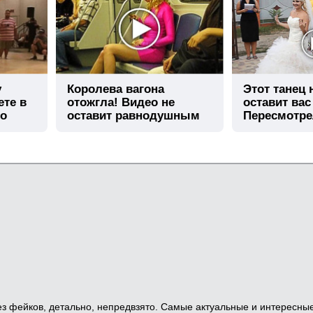
у
Королева вагона
Этот танец
ете в
отожгла! Видео не
оставит вас
го
оставит равнодушным
Пересмотре
 Без фейков, детально, непредвзято. Самые актуальные и интересны