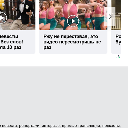
 невесты
Ржу не переставая, это
Роли
 без слов!
видео пересмотришь не
буде
ла 10 раз
раз
е новости, репортажи, интервью, прямые трансляции, подкасты,