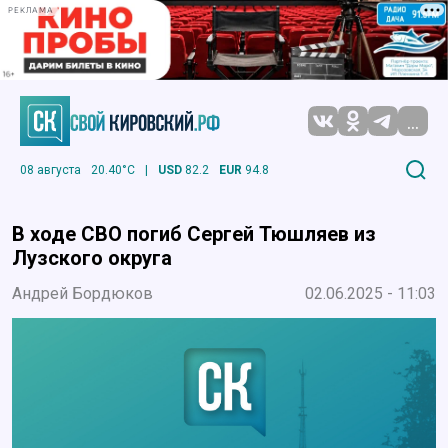
РЕКЛАМА
...
08 августа
20.40°C
|
USD
82.2
EUR
94.8
В ходе СВО погиб Сергей Тюшляев из
Лузского округа
Андрей Бордюков
02.06.2025 - 11:03