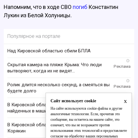
Напомним, что в ходе СВО
погиб
Константин
Лукин из Белой Холуницы.
Популярное на портале
Над Кировской областью сбили БПЛА
i
Скрытая камера на пляже Крыма: Что люди
вытворяют, когда их не видят...
i
Ролик длится несколько секунд, а смеяться вы
будете долго
x
Сайт использует cookie
В Кировской области проверяют гибель супругов,
На сайте используются cookie-файлы и другие
найденных в машине в Вятке
аналогичные технологии. Если, прочитав это
сообщение, вы остаетесь на нашем сайте, это
В Кировской области пропал 68-летний Анатолий
означает, что вы не возражаете против
Корякин
использования этих технологий и предоставляете
согласие на обработку ваших персональных