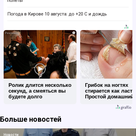
полёты
Погода в Кирове 10 августа: до +20 C и дождь
i
Ролик длится несколько
Грибок на ногтях
секунд, а смеяться вы
стирается как ласт
будете долго
Простой домашний
метод
Больше новостей
Новости