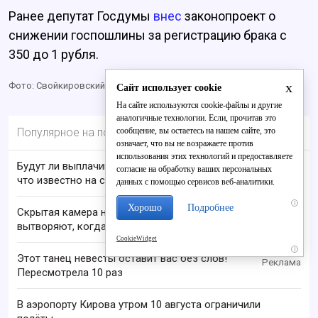
Ранее депутат Госдумы
внес
законопроект о
снижении госпошлины за регистрацию брака с
350 до 1 рубля.
x
Фото: Свойкировский / Евгения Лубнина
Сайт использует cookie
На сайте используются cookie-файлы и другие
аналогичные технологии. Если, прочитав это
Популярное на портале
сообщение, вы остаетесь на нашем сайте, это
означает, что вы не возражаете против
использования этих технологий и предоставляете
Будут ли выплачивать 13-ю пенсию в 2026 году:
согласие на обработку ваших персональных
что известно на сегодня
данных с помощью сервисов веб-аналитики.
i
Хорошо
Подробнее
Скрытая камера на пляже Крыма: Что люди
вытворяют, когда их не видят...
CookieWidget
i
Этот танец невесты оставит вас без слов!
Пересмотрела 10 раз
В аэропорту Кирова утром 10 августа ограничили