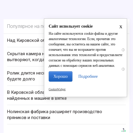
x
Популярное на портале
Сайт использует cookie
На сайте используются cookie-файлы и другие
аналогичные технологии. Если, прочитав это
Над Кировской областью сбили БПЛА
сообщение, вы остаетесь на нашем сайте, это
означает, что вы не возражаете против
i
Скрытая камера на пляже Крыма: Что люди
использования этих технологий и предоставляете
вытворяют, когда их не видят...
согласие на обработку ваших персональных
данных с помощью сервисов веб-аналитики.
i
Ролик длится несколько секунд, а смеяться вы
Хорошо
Подробнее
будете долго
CookieWidget
В Кировской области проверяют гибель супругов,
найденных в машине в Вятке
Нолинская фабрика расширяет производство
пряников и поставки