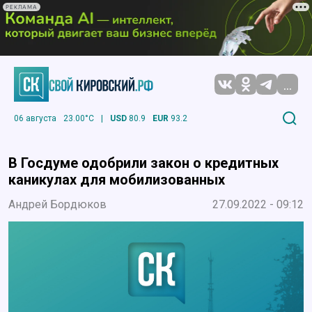
РЕКЛАМА
...
06 августа
23.00°C
|
USD
80.9
EUR
93.2
В Госдуме одобрили закон о кредитных
каникулах для мобилизованных
Андрей Бордюков
27.09.2022 - 09:12