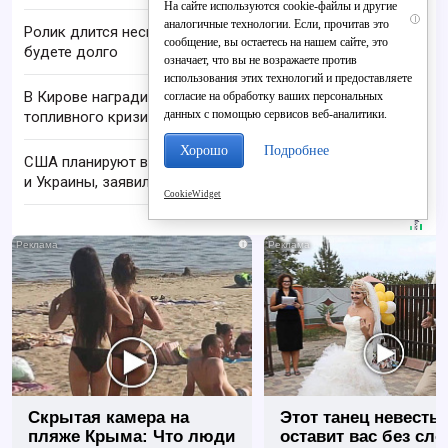
На сайте используются cookie-файлы и другие
i
аналогичные технологии. Если, прочитав это
Ролик длится несколько секунд, а смеяться вы
сообщение, вы остаетесь на нашем сайте, это
будете долго
означает, что вы не возражаете против
использования этих технологий и предоставляете
В Кирове наградили отличившихся во время
согласие на обработку ваших персональных
данных с помощью сервисов веб-аналитики.
топливного кризиса
Хорошо
Подробнее
США планируют возобновить переговоры России
и Украины, заявил Рубио
CookieWidget
i
Скрытая камера на
Этот танец невесты
пляже Крыма: Что люди
оставит вас без сло