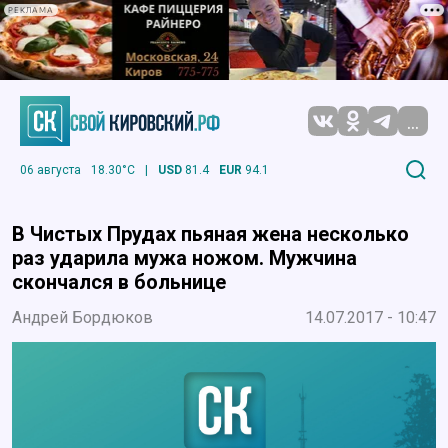
РЕКЛАМА
...
06 августа
18.30°C
|
USD
81.4
EUR
94.1
В Чистых Прудах пьяная жена несколько
раз ударила мужа ножом. Мужчина
скончался в больнице
Андрей Бордюков
14.07.2017 - 10:47