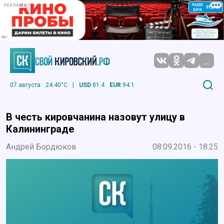
РЕКЛАМА
...
07 августа
24.40°C
|
USD
81.4
EUR
94.1
В честь кировчанина назовут улицу в
Калининграде
Андрей Бордюков
08.09.2016 - 18:25