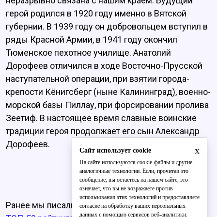
неразрывно связана с нашим краем. Будущий
герой родился в 1920 году именно в Вятской
губернии. В 1939 году он добровольцем вступил в
ряды Красной Армии, в 1941 году окончил
Тюменское пехотное училище. Анатолий
Дорофеев отличился в ходе Восточно-Прусской
наступательной операции, при взятии города-
крепости Кёнигсберг (ныне Калининград), военно-
морской базы Пиллау, при форсировании пролива
Зеетиф. В настоящее время славные воинские
традиции героя продолжает его сын Александр
Дорофеев.
x
Сайт использует cookie
На сайте используются cookie-файлы и другие
аналогичные технологии. Если, прочитав это
сообщение, вы остаетесь на нашем сайте, это
означает, что вы не возражаете против
использования этих технологий и предоставляете
Ранее мы писали, что
Игорь Васильев попал в
согласие на обработку ваших персональных
данных с помощью сервисов веб-аналитики.