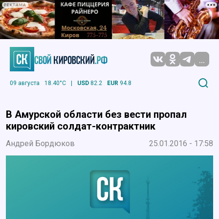
РЕКЛАМА
...
09 августа
18.40°C
|
USD
82.2
EUR
94.8
В Амурской области без вести пропал
кировский солдат-контрактник
Андрей Бордюков
25.01.2016 - 17:58