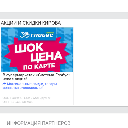
АКЦИИ И СКИДКИ КИРОВА
В супермаркетах «Система Глобус»
новая акция!
Максимальные скидки, товары
меняются еженедельно!
ООО Роксэт-С, Erid: 2W5zFJpyZPw
ОГРН 1024301315500
ИНФОРМАЦИЯ ПАРТНЕРОВ