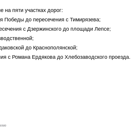
 на пяти участках дорог:
ия Победы до пересечения с Тимирязева;
ресечения с Дзержинского до площади Лепсе;
зводственной;
даковской до Краснополянской;
ния с Романа Ердякова до Хлебозаводского проезда.
теме