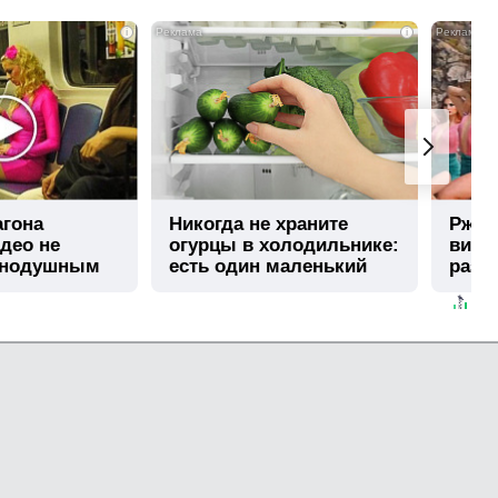
i
i
агона
Никогда не храните
Ржу н
део не
огурцы в холодильнике:
виде
внодушным
есть один маленький
раз
секрет