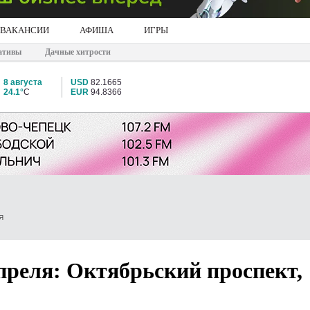
ВАКАНСИИ
АФИША
ИГРЫ
ативы
Дачные хитрости
8 августа
USD
82.1665
24.1°
C
EUR
94.8366
Я
преля: Октябрьский проспект,