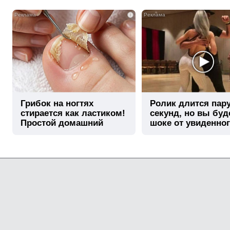
i
Грибок на ногтях
Ролик длится пар
стирается как ластиком!
секунд, но вы буд
Простой домашний
шоке от увиденно
метод