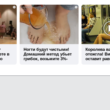
i
i
у
Ногти будут чистыми!
Королева в
ете в
Домашний метод убьет
отожгла! Ви
го
грибок, возьмите 3%-
оставит ра
ю…