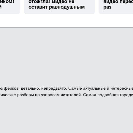
тиком!
отожгла! Видео не
видео пере
й
оставит равнодушным
раз
 Без фейков, детально, непредвзято. Самые актуальные и интересны
ические разборы по запросам читателей. Самая подробная городс