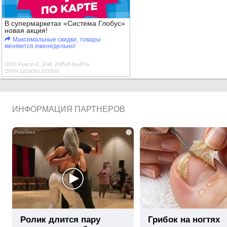
В супермаркетах «Система Глобус»
новая акция!
Максимальные скидки, товары
меняются еженедельно!
ООО Роксэт-С, Erid: 2W5zFJpyZPw
ОГРН 1024301315500
ИНФОРМАЦИЯ ПАРТНЕРОВ
i
Ролик длится пару
Грибок на ногтях