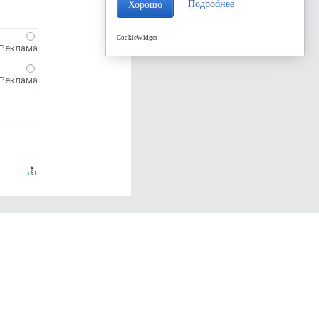
Подробнее
Хорошо
i
CookieWidget
i