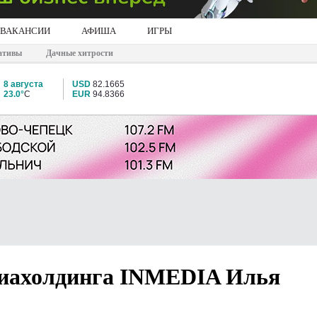
ВАКАНСИИ
АФИША
ИГРЫ
ативы
Дачные хитрости
8 августа
USD
82.1665
23.0°
C
EUR
94.8366
диахолдинга INMEDIA Илья