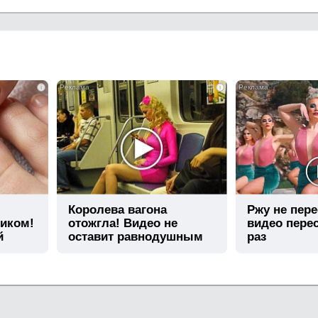
i
i
Королева вагона
Ржу не пере
тиком!
отожгла! Видео не
видео пере
й
оставит равнодушным
раз