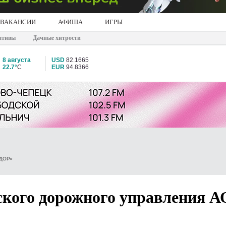
ВАКАНСИИ
АФИША
ИГРЫ
ативы
Дачные хитрости
8 августа
USD
82.1665
22.7°
C
EUR
94.8366
ДОР»
ского дорожного управления А