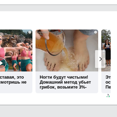
i
i
ставая, это
Ногти будут чистыми!
Этот
смотришь не
Домашний метод убьет
остав
грибок, возьмите 3%-
Пере
ю…