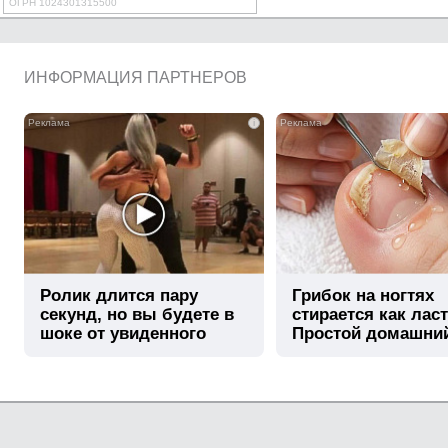
ОГРН 1024301315500
ИНФОРМАЦИЯ ПАРТНЕРОВ
i
Ролик длится пару
Грибок на ногтях
секунд, но вы будете в
стирается как лас
шоке от увиденного
Простой домашни
метод