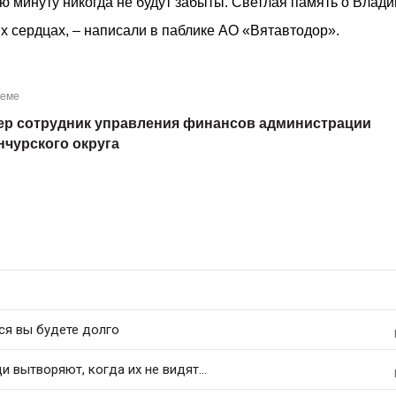
ю минуту никогда не будут забыты. Светлая память о Влад
х сердцах, – написали в паблике АО «Вятавтодор».
теме
ер сотрудник управления финансов администрации
нчурского округа
ся вы будете долго
 вытворяют, когда их не видят...