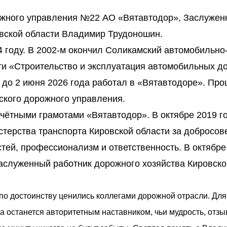
ожного управления №22 АО «Вятавтодор», Заслуже
овской области Владимир Трудоношин.
4 году. В 2002-м окончил Соликамский автомобильно
и «Строительство и эксплуатация автомобильных до
и до 2 июня 2026 года работал в «Вятавтодоре». Пр
зского дорожного управления.
ётными грамотами «Вятавтодор». В октябре 2019 г
терства транспорта Кировской области за добросов
ей, профессионализм и ответственность. В октябре
Заслуженный работник дорожного хозяйства Кировско
по достоинству ценились коллегами дорожной отрасли. Для
а останется авторитетным наставником, чьи мудрость, отзы