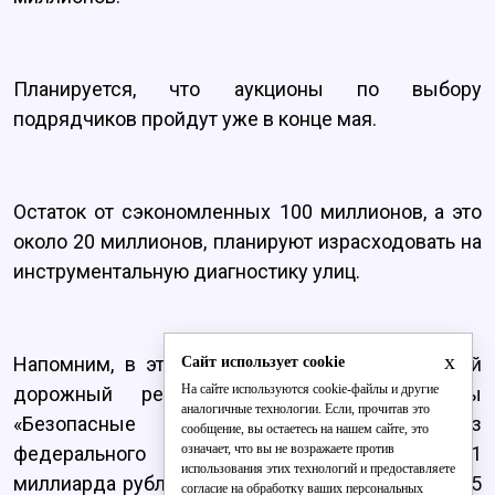
Планируется, что аукционы по выбору
подрядчиков пройдут уже в конце мая.
Остаток от сэкономленных 100 миллионов, а это
около 20 миллионов, планируют израсходовать на
инструментальную диагностику улиц.
x
Напомним, в этом году город ждёт небывалый
Сайт использует cookie
На сайте используются cookie-файлы и другие
дорожный ремонт. В рамках программы
аналогичные технологии. Если, прочитав это
«Безопасные и качественные дороги» из
сообщение, вы остаетесь на нашем сайте, это
означает, что вы не возражаете против
федерального бюджета выделили более 1
использования этих технологий и предоставляете
миллиарда рублей - на них произведут ремонт 55
согласие на обработку ваших персональных