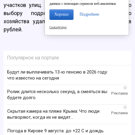
данных с помощью сервисов веб-аналитики.
участков улиц. В ходе конкурсных процедур по
выбору подрядчика Дирекции дорожного
Хорошо
Подробнее
хозяйства удалось сэкономить 100 миллионов
CookieWidget
рублей.
Популярное на портале
Будут ли выплачивать 13-ю пенсию в 2026 году:
что известно на сегодня
i
Ролик длится несколько секунд, а смеяться вы
будете долго
i
Скрытая камера на пляже Крыма: Что люди
вытворяют, когда их не видят...
Погода в Кирове 9 августа: до +22 C и дождь