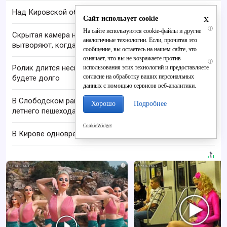
Над Кировской областью сбили БПЛА
x
Сайт использует cookie
i
На сайте используются cookie-файлы и другие
Скрытая камера на пляже Крыма: Что люди
аналогичные технологии. Если, прочитав это
вытворяют, когда их не видят...
сообщение, вы остаетесь на нашем сайте, это
означает, что вы не возражаете против
i
Ролик длится несколько секунд, а смеяться вы
использования этих технологий и предоставляете
согласие на обработку ваших персональных
будете долго
данных с помощью сервисов веб-аналитики.
В Слободском районе водитель фуры сбил 28-
Хорошо
Подробнее
летнего пешехода
CookieWidget
В Кирове одновременно ремонтируют семь дорог
i