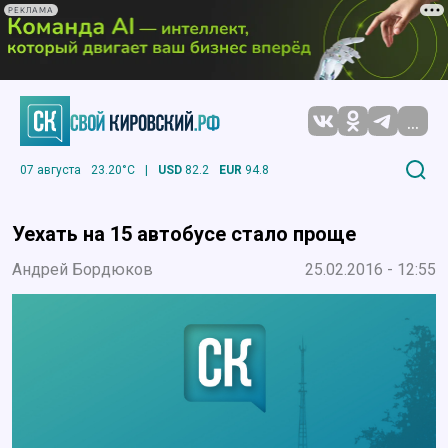
РЕКЛАМА
...
07 августа
23.20°C
|
USD
82.2
EUR
94.8
Уехать на 15 автобусе стало проще
Андрей Бордюков
25.02.2016 - 12:55