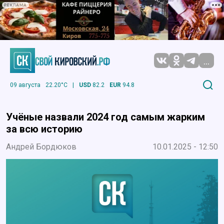
РЕКЛАМА
...
09 августа
22.20°C
|
USD
82.2
EUR
94.8
Учёные назвали 2024 год самым жарким
за всю историю
Андрей Бордюков
10.01.2025 - 12:50