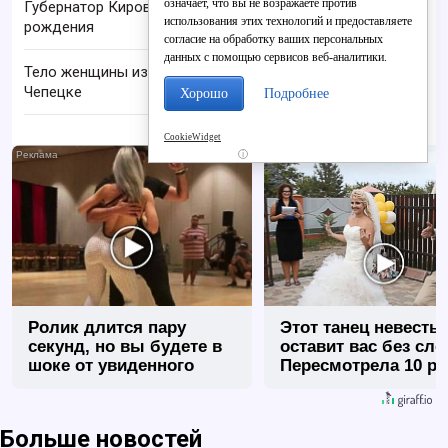
означает, что вы не возражаете против
Губернатор Кировской области празднует день
использования этих технологий и предоставляете
рождения
согласие на обработку ваших персональных
данных с помощью сервисов веб-аналитики.
Тело женщины извлекли из реки Вятка в Кирово-
Чепецке
Хорошо
Подробнее
CookieWidget
i
Ролик длится пару
Этот танец невесты
секунд, но вы будете в
оставит вас без сло
шоке от увиденного
Пересмотрела 10 ра
Больше новостей