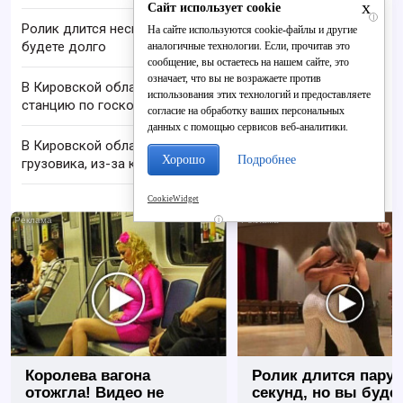
x
Сайт использует cookie
i
Ролик длится несколько секунд, а смеяться вы
На сайте используются cookie-файлы и другие
будете долго
аналогичные технологии. Если, прочитав это
сообщение, вы остаетесь на нашем сайте, это
означает, что вы не возражаете против
В Кировской области запустили первую базовую
использования этих технологий и предоставляете
станцию по госконтракту
согласие на обработку ваших персональных
данных с помощью сервисов веб-аналитики.
В Кировской области осуждён водитель
Хорошо
Подробнее
грузовика, из-за которого в ДТП погиб человек
CookieWidget
i
Королева вагона
Ролик длится пару
отожгла! Видео не
секунд, но вы будет