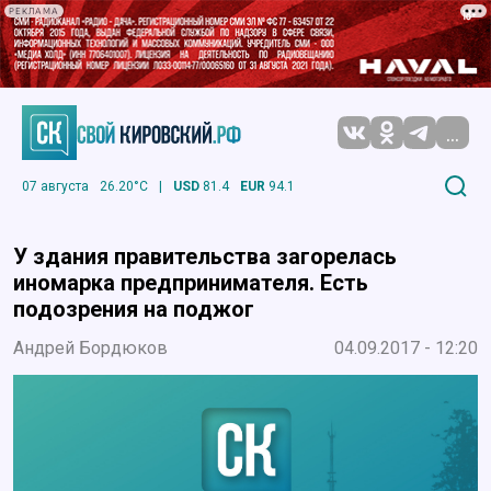
РЕКЛАМА
...
07 августа
26.20°C
|
USD
81.4
EUR
94.1
У здания правительства загорелась
иномарка предпринимателя. Есть
подозрения на поджог
Андрей Бордюков
04.09.2017 - 12:20