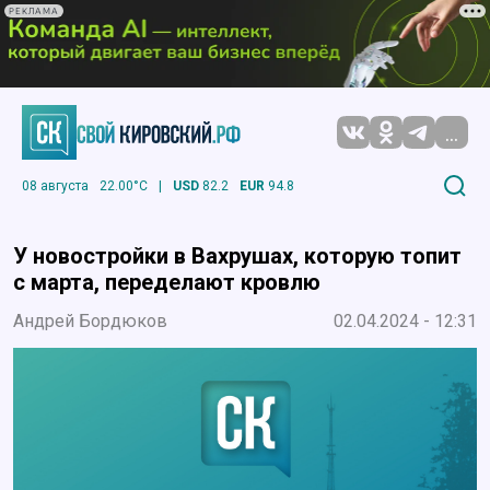
РЕКЛАМА
...
08 августа
22.00°C
|
USD
82.2
EUR
94.8
У новостройки в Вахрушах, которую топит
с марта, переделают кровлю
Андрей Бордюков
02.04.2024 - 12:31