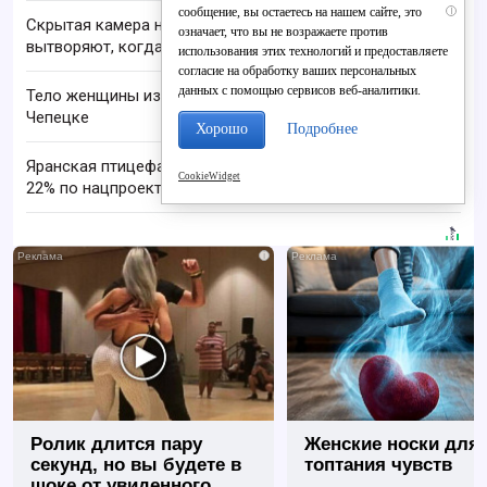
сообщение, вы остаетесь на нашем сайте, это
i
Скрытая камера на пляже Крыма: Что люди
означает, что вы не возражаете против
вытворяют, когда их не видят...
использования этих технологий и предоставляете
согласие на обработку ваших персональных
данных с помощью сервисов веб-аналитики.
Тело женщины извлекли из реки Вятка в Кирово-
Чепецке
Хорошо
Подробнее
Яранская птицефабрика увеличила выработку на
CookieWidget
22% по нацпроекту
i
Ролик длится пару
Женские носки для
секунд, но вы будете в
топтания чувств
шоке от увиденного