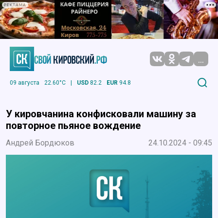
РЕКЛАМА
...
09 августа
22.60°C
|
USD
82.2
EUR
94.8
У кировчанина конфисковали машину за
повторное пьяное вождение
Андрей Бордюков
24.10.2024 - 09:45