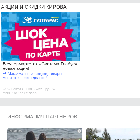
АКЦИИ И СКИДКИ КИРОВА
В супермаркетах «Система Глобус»
новая акция!
Максимальные скидки, товары
меняются еженедельно!
ООО Роксэт-С, Erid: 2W5zFJpyZPw
ОГРН 1024301315500
ИНФОРМАЦИЯ ПАРТНЕРОВ
i