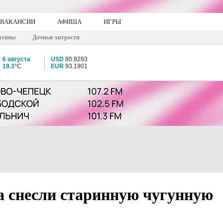
ВАКАНСИИ
АФИША
ИГРЫ
ативы
Дачные хитрости
6 августа
USD
80.9293
19.3°
C
EUR
93.1901
а снесли старинную чугунную