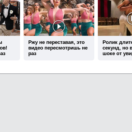
ы
Ржу не переставая, это
Ролик длит
ов!
видео пересмотришь не
секунд, но 
аз
раз
шоке от ув