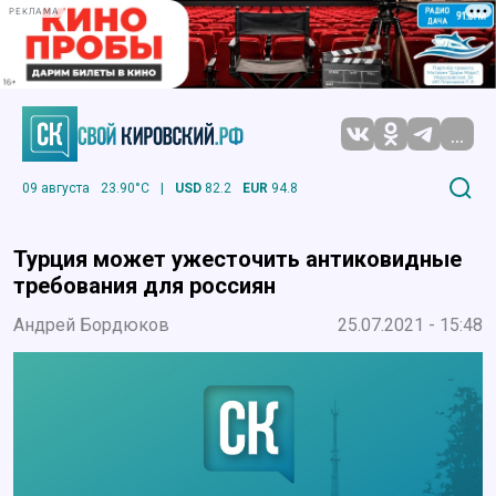
РЕКЛАМА
...
09 августа
23.90°C
|
USD
82.2
EUR
94.8
Турция может ужесточить антиковидные
требования для россиян
Андрей Бордюков
25.07.2021 - 15:48