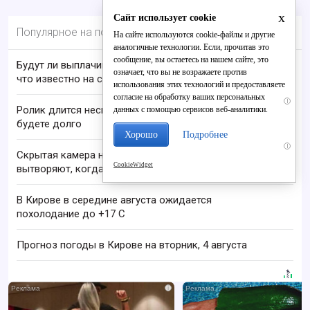
x
Сайт использует cookie
Популярное на портале
На сайте используются cookie-файлы и другие
аналогичные технологии. Если, прочитав это
сообщение, вы остаетесь на нашем сайте, это
Будут ли выплачивать 13-ю пенсию в 2026 году:
означает, что вы не возражаете против
что известно на сегодня
использования этих технологий и предоставляете
согласие на обработку ваших персональных
i
Ролик длится несколько секунд, а смеяться вы
данных с помощью сервисов веб-аналитики.
будете долго
Хорошо
Подробнее
i
Скрытая камера на пляже Крыма: Что люди
CookieWidget
вытворяют, когда их не видят...
В Кирове в середине августа ожидается
похолодание до +17 C
Прогноз погоды в Кирове на вторник, 4 августа
i