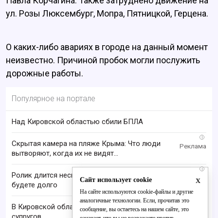
Павла Корчагина. Также затруднено движение на
ул. Розы Люксембург, Мопра, Пятницкой, Герцена.
О каких-либо авариях в городе на данный момент
неизвестно. Причиной пробок могли послужить
дорожные работы.
Популярное на портале
Над Кировской областью сбили БПЛА
i
Скрытая камера на пляже Крыма: Что люди
вытворяют, когда их не видят...
i
Ролик длится несколько секунд, а смеяться вы
x
Сайт использует cookie
будете долго
На сайте используются cookie-файлы и другие
аналогичные технологии. Если, прочитав это
В Кировской области нашли тела пропавших
сообщение, вы остаетесь на нашем сайте, это
супругов