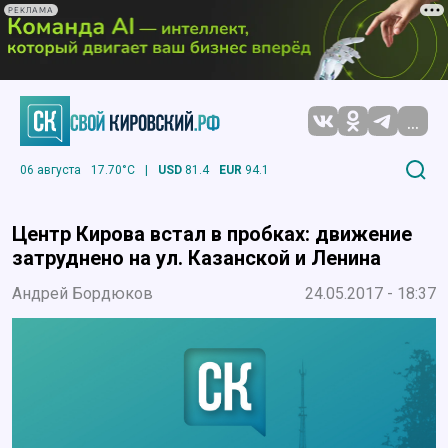
РЕКЛАМА
...
06 августа
17.70°C
|
USD
81.4
EUR
94.1
Центр Кирова встал в пробках: движение
затруднено на ул. Казанской и Ленина
Андрей Бордюков
24.05.2017 - 18:37