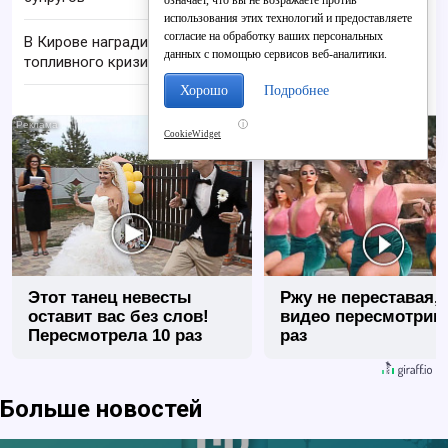
означает, что вы не возражаете против
использования этих технологий и предоставляете
согласие на обработку ваших персональных
В Кирове наградили отличившихся во время
данных с помощью сервисов веб-аналитики.
топливного кризиса
Хорошо
Подробнее
i
CookieWidget
Этот танец невесты
Ржу не переставая, 
оставит вас без слов!
видео пересмотриш
Пересмотрела 10 раз
раз
Больше новостей