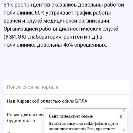
31% респондентов оказались довольны работой
поликлиник, 60% устраивает график работы
врачей и служб медицинской организации.
Организацией работы диагностических служб
(УЗИ, ЭКГ, лаборатория, рентген и т.д.) в
поликлинике довольны 46% опрошенных.
Популярное на портале
Над Кировской областью сбили БПЛА
i
Ролик длится несколько секунд, а смеяться вы
x
Сайт использует cookie
будете долго
На сайте используются cookie-файлы и другие
аналогичные технологии. Если, прочитав это
i