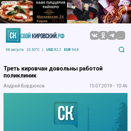
РЕКЛАМА
...
08 августа
23.30°C
|
USD
82.2
EUR
94.8
Треть кировчан довольны работой
поликлиник
Андрей Бордюков
15.07.2019 - 10:46