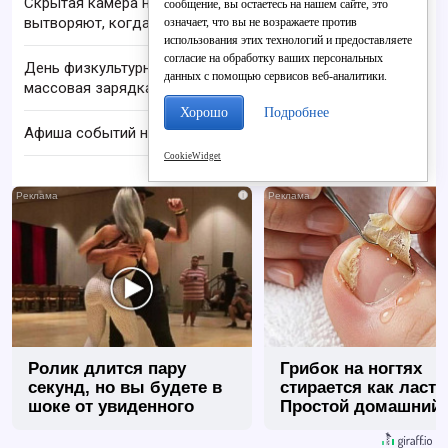
Скрытая камера на пляже Крыма: Что люди
сообщение, вы остаетесь на нашем сайте, это
вытворяют, когда их не видят...
означает, что вы не возражаете против
использования этих технологий и предоставляете
согласие на обработку ваших персональных
День физкультурника в Кирове: шествие и
данных с помощью сервисов веб-аналитики.
массовая зарядка
Хорошо
Подробнее
Афиша событий на выходные 8 и 9 августа
CookieWidget
i
Ролик длится пару
Грибок на ногтях
секунд, но вы будете в
стирается как ласт
шоке от увиденного
Простой домашний
метод