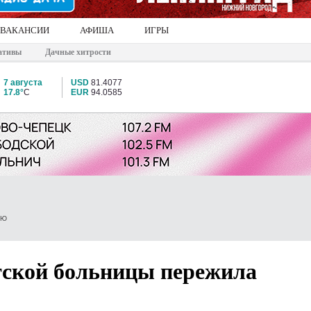
ВАКАНСИИ
АФИША
ИГРЫ
ативы
Дачные хитрости
7 августа
USD
81.4077
17.8°
C
EUR
94.0585
ИЮ
тской больницы пережила