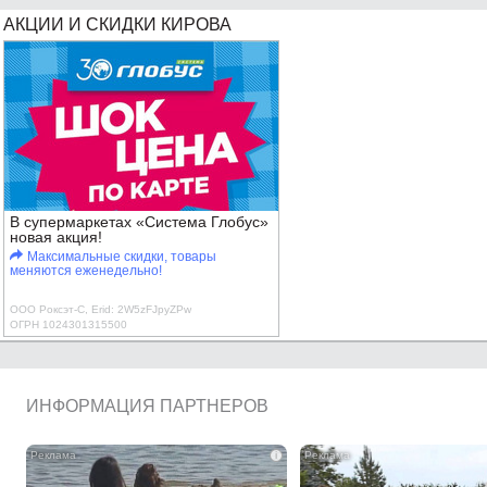
АКЦИИ И СКИДКИ КИРОВА
В супермаркетах «Система Глобус»
новая акция!
Максимальные скидки, товары
меняются еженедельно!
ООО Роксэт-С, Erid: 2W5zFJpyZPw
ОГРН 1024301315500
ИНФОРМАЦИЯ ПАРТНЕРОВ
i