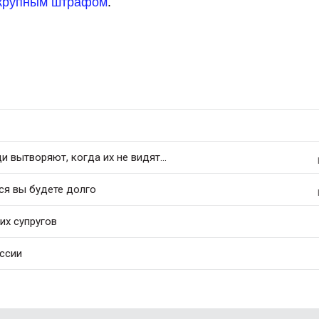
 крупным штрафом
.
 вытворяют, когда их не видят...
ся вы будете долго
их супругов
оссии