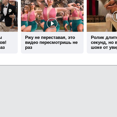
ы
Ржу не переставая, это
Ролик длит
ов!
видео пересмотришь не
секунд, но 
аз
раз
шоке от ув