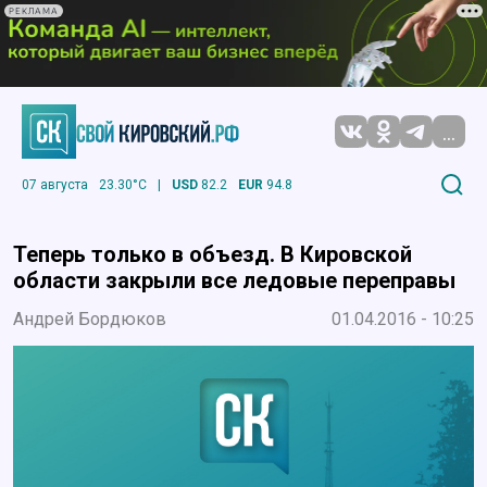
РЕКЛАМА
...
07 августа
23.30°C
|
USD
82.2
EUR
94.8
Теперь только в объезд. В Кировской
области закрыли все ледовые переправы
Андрей Бордюков
01.04.2016 - 10:25