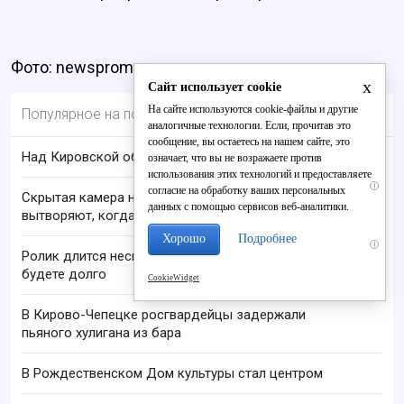
Фото: newsprom.ru
x
Сайт использует cookie
На сайте используются cookie-файлы и другие
Популярное на портале
аналогичные технологии. Если, прочитав это
сообщение, вы остаетесь на нашем сайте, это
Над Кировской областью сбили БПЛА
означает, что вы не возражаете против
использования этих технологий и предоставляете
i
согласие на обработку ваших персональных
Скрытая камера на пляже Крыма: Что люди
данных с помощью сервисов веб-аналитики.
вытворяют, когда их не видят...
Хорошо
Подробнее
i
Ролик длится несколько секунд, а смеяться вы
будете долго
CookieWidget
В Кирово-Чепецке росгвардейцы задержали
пьяного хулигана из бара
В Рождественском Дом культуры стал центром