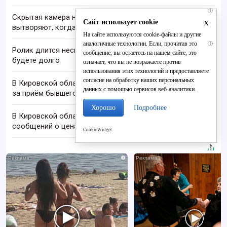
i
Скрытая камера на пляже Крыма: Что люди
x
Сайт использует cookie
вытворяют, когда их не видят...
На сайте используются cookie-файлы и другие
аналогичные технологии. Если, прочитав это
i
Ролик длится несколько секунд, а смеяться вы
сообщение, вы остаетесь на нашем сайте, это
будете долго
означает, что вы не возражаете против
использования этих технологий и предоставляете
согласие на обработку ваших персональных
В Кировской области оштрафовали «Лесоохрану»
данных с помощью сервисов веб-аналитики.
за приём бывшего полицейского
Хорошо
Подробнее
В Кировской области запустили сайт для
сообщений о ценах и наличии топлива
CookieWidget
i