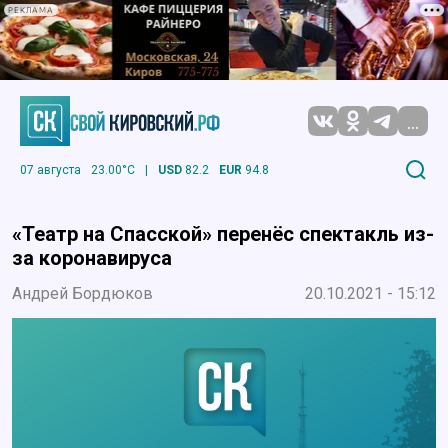
РЕКЛАМА
...
07 августа
23.00°C
|
USD
82.2
EUR
94.8
«Театр на Спасской» перенёс спектакль из-
за коронавируса
Андрей Бордюков
20.10.2021 - 15:12