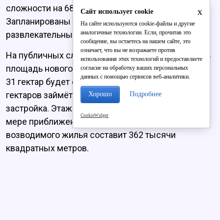
сложности на 680 мест и школы на 1100 мест.
x
Сайт использует cookie
Запланированы торговый и торгово-
На сайте используются cookie-файлы и другие
аналогичные технологии. Если, прочитав это
развлекательный центры с автопарковкой.
сообщение, вы остаетесь на нашем сайте, это
означает, что вы не возражаете против
На публичных слушаниях год назад
озвучивалась
использования этих технологий и предоставляете
площадь нового микрорайона - 62 гектара, из них
согласие на обработку ваших персональных
данных с помощью сервисов веб-аналитики.
31 гектар будет отдан под многоэтажки, ещё 5
гектаров займёт среднеэтажная и малоэтажная
Хорошо
Подробнее
застройка. Этажность планируется понижать по
CookieWidget
мере приближения к реке. Общая площадь
возводимого жилья составит 362 тысячи
квадратных метров.