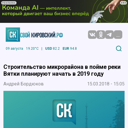
РЕКЛАМА
...
09 августа
19.20°C
|
USD
82.2
EUR
94.8
Строительство микрорайона в пойме реки
Вятки планируют начать в 2019 году
Андрей Бордюков
15.03.2018 - 15:05