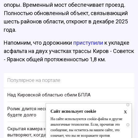
опоры. Временный мост обеспечивает проезд.
Полностью обновленный объект, связывающий
шесть районов области, откроют в декабре 2025
года.
Напомним, что дорожники
приступили
к укладке
асфальта на двух участках трассы Киров - Советск
- Яранск общей протяженностью 1,8 км.
Популярное на портале
Над Кировской областью сбили БПЛА
i
Ролик длится несколько секунд, а смеяться вы
x
Сайт использует cookie
будете долго
На сайте используются cookie-файлы и другие
аналогичные технологии. Если, прочитав это
i
Скрытая камера на пляже Крыма: Что люди
сообщение, вы остаетесь на нашем сайте, это
вытворяют, когда их не видят...
означает, что вы не возражаете против