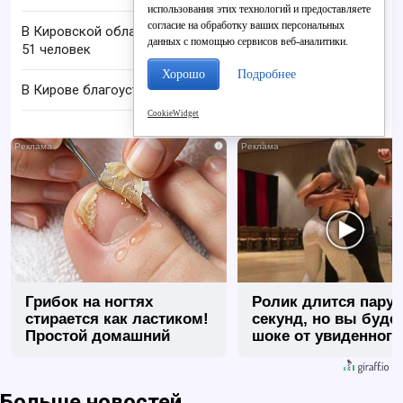
использования этих технологий и предоставляете
согласие на обработку ваших персональных
В Кировской области за 7 месяцев в ДТП погиб
данных с помощью сервисов веб-аналитики.
51 человек
Хорошо
Подробнее
В Кирове благоустроили ещё семь дворов
CookieWidget
i
Грибок на ногтях
Ролик длится пару
стирается как ластиком!
секунд, но вы будет
Простой домашний
шоке от увиденного
метод
Больше новостей