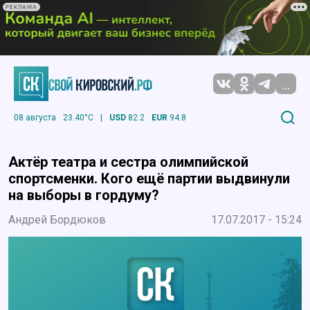
РЕКЛАМА
...
08 августа
23.40°C
|
USD
82.2
EUR
94.8
Актёр театра и сестра олимпийской
спортсменки. Кого ещё партии выдвинули
на выборы в гордуму?
Андрей Бордюков
17.07.2017 - 15:24