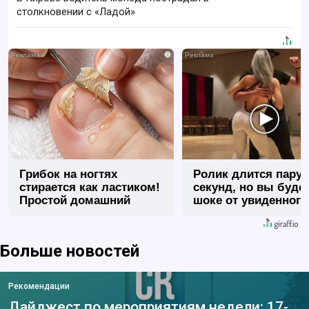
столкновении с «Ладой»
i
Грибок на ногтях
Ролик длится пару
стирается как ластиком!
секунд, но вы будет
Простой домашний
шоке от увиденного
метод
Больше новостей
Рекомендации
Дайджест по мероприятиям недели: 17-