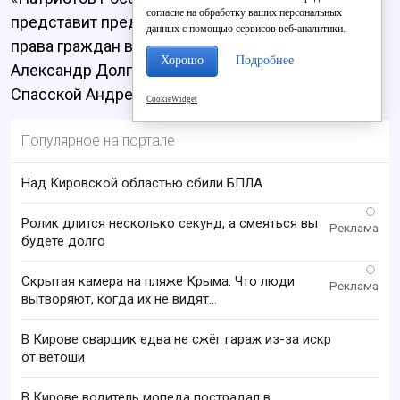
согласие на обработку ваших персональных
представит председатель правления КРО «За
данных с помощью сервисов веб-аналитики.
права граждан в сфере землепользования»
Хорошо
Подробнее
Александр Долгополов, а КПРФ — актёр Театра на
Спасской Андрей Матюшин.
CookieWidget
Популярное на портале
Над Кировской областью сбили БПЛА
i
Ролик длится несколько секунд, а смеяться вы
будете долго
i
Скрытая камера на пляже Крыма: Что люди
вытворяют, когда их не видят...
В Кирове сварщик едва не сжёг гараж из-за искр
от ветоши
В Кирове водитель мопеда пострадал в