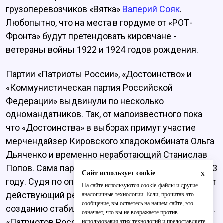
грузоперевозчиков «Вятка»
Валерий Сояк
.
Любопытно, что на места в гордуме от «РОТ-
Фронта» будут претендовать кировчане -
ветераны войны 1922 и 1924 годов рождения.
Партии «Патриоты России», «Достоинство» и
«Коммунистическая партия Российской
Федерации» выдвинули по несколько
одномандатников. Так, от малоизвестного пока
что «Достоинства» в выборах примут участие
мерчендайзер Кировского хладокомбината Ольга
Дьяченко и временно неработающий Станислав
Попов. Сама партия была зарегистрирована в 2013
x
Сайт использует cookie
году. Судя по описанию на сайте, партия критикует
На сайте используются cookie-файлы и другие
действующий режим власти и призывает к
аналогичные технологии. Если, прочитав это
сообщение, вы остаетесь на нашем сайте, это
созданию стабильной демократической системы.
означает, что вы не возражаете против
«Патриотов России» среди одномандатников
использования этих технологий и предоставляете