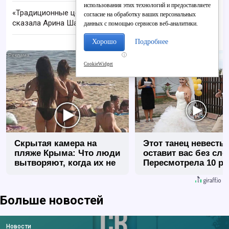
использования этих технологий и предоставляете
«Традиционные ценности - это наша ДНК»: что
согласие на обработку ваших персональных
сказала Арина Шарапова в Кирове
данных с помощью сервисов веб-аналитики.
Хорошо
Подробнее
i
CookieWidget
Скрытая камера на
Этот танец невесты
пляже Крыма: Что люди
оставит вас без сло
вытворяют, когда их не
Пересмотрела 10 ра
видят...
Больше новостей
Новости