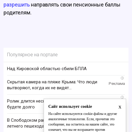
разрешить
направлять свои пенсионные баллы
родителям.
Популярное на портале
Над Кировской областью сбили БПЛА
i
Скрытая камера на пляже Крыма: Что люди
вытворяют, когда их не видят...
i
Ролик длится несколько секунд, а смеяться вы
x
Сайт использует cookie
будете долго
На сайте используются cookie-файлы и другие
аналогичные технологии. Если, прочитав это
В Слободском районе водитель фуры сбил 28-
сообщение, вы остаетесь на нашем сайте, это
летнего пешехода
означает, что вы не возражаете против