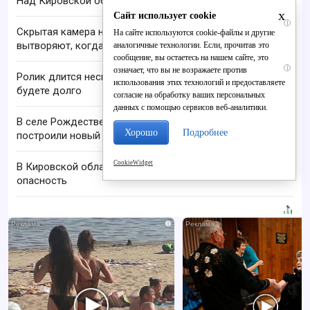
Над Кировской областью сбили БПЛА
x
Сайт использует cookie
i
Скрытая камера на пляже Крыма: Что люди
На сайте используются cookie-файлы и другие
вытворяют, когда их не видят...
аналогичные технологии. Если, прочитав это
сообщение, вы остаетесь на нашем сайте, это
i
означает, что вы не возражаете против
Ролик длится несколько секунд, а смеяться вы
использования этих технологий и предоставляете
будете долго
согласие на обработку ваших персональных
данных с помощью сервисов веб-аналитики.
В селе Рождественском семье учителей
Хорошо
Подробнее
построили новый дом
CookieWidget
В Кировской области отменили ракетную
опасность
i