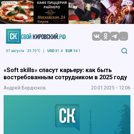
РЕКЛАМА
...
07 августа
25.70°C
|
USD
81.4
EUR
94.1
«Soft skills» спасут карьеру: как быть
востребованным сотрудником в 2025 году
Андрей Бордюков
20.01.2025 - 12:06