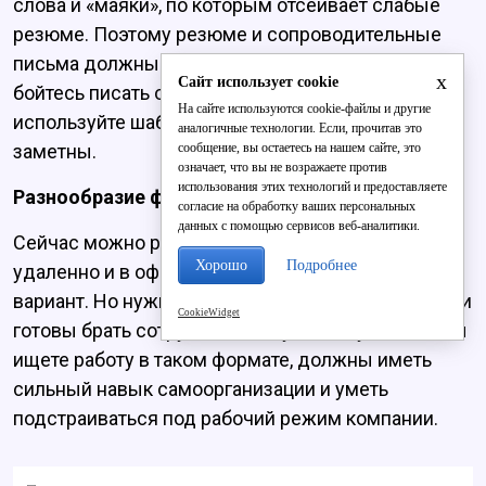
слова и «маяки», по которым отсеивает слабые
резюме. Поэтому резюме и сопроводительные
письма должны быть уникальными, яркими. Не
x
Сайт использует cookie
бойтесь писать о себе и своем опыте, не
На сайте используются cookie-файлы и другие
используйте шаблонные фразы – они очень
аналогичные технологии. Если, прочитав это
сообщение, вы остаетесь на нашем сайте, это
заметны.
означает, что вы не возражаете против
использования этих технологий и предоставляете
Разнообразие форм присутствия на работе
согласие на обработку ваших персональных
данных с помощью сервисов веб-аналитики.
Сейчас можно работать удаленно, частично
Хорошо
Подробнее
удаленно и в офисе – для каждого есть свой
вариант. Но нужно учитывать, что не все компании
CookieWidget
готовы брать сотрудников на удалёнку. И если вы
ищете работу в таком формате, должны иметь
сильный навык самоорганизации и уметь
подстраиваться под рабочий режим компании.