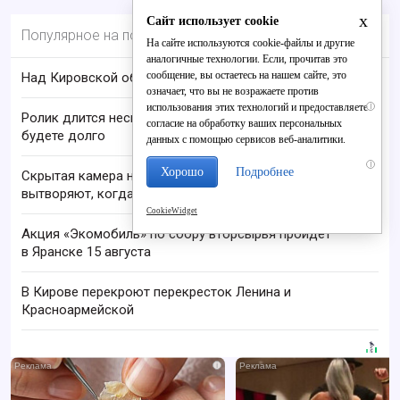
x
Сайт использует cookie
Популярное на портале
На сайте используются cookie-файлы и другие
аналогичные технологии. Если, прочитав это
сообщение, вы остаетесь на нашем сайте, это
Над Кировской областью сбили БПЛА
означает, что вы не возражаете против
использования этих технологий и предоставляете
i
Ролик длится несколько секунд, а смеяться вы
согласие на обработку ваших персональных
будете долго
данных с помощью сервисов веб-аналитики.
i
Хорошо
Подробнее
Скрытая камера на пляже Крыма: Что люди
вытворяют, когда их не видят...
CookieWidget
Акция «Экомобиль» по сбору вторсырья пройдёт
в Яранске 15 августа
В Кирове перекроют перекресток Ленина и
Красноармейской
i