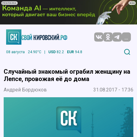
РЕКЛАМА
...
08 августа
24.90°C
|
USD
82.2
EUR
94.8
Случайный знакомый ограбил женщину на
Лепсе, провожая её до дома
Андрей Бордюков
31.08.2017 - 17:36