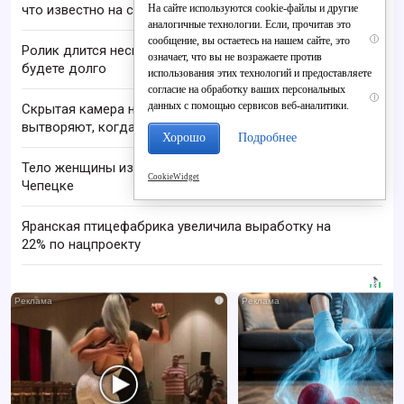
На сайте используются cookie-файлы и другие
что известно на сегодня
аналогичные технологии. Если, прочитав это
i
сообщение, вы остаетесь на нашем сайте, это
Ролик длится несколько секунд, а смеяться вы
означает, что вы не возражаете против
будете долго
использования этих технологий и предоставляете
согласие на обработку ваших персональных
i
данных с помощью сервисов веб-аналитики.
Скрытая камера на пляже Крыма: Что люди
вытворяют, когда их не видят...
Хорошо
Подробнее
Тело женщины извлекли из реки Вятка в Кирово-
CookieWidget
Чепецке
Яранская птицефабрика увеличила выработку на
22% по нацпроекту
i