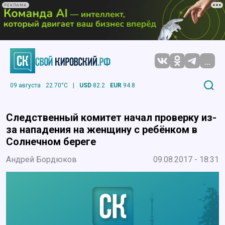
РЕКЛАМА
...
09 августа
22.70°C
|
USD
82.2
EUR
94.8
Следственный комитет начал проверку из-
за нападения на женщину с ребёнком в
Солнечном береге
Андрей Бордюков
09.08.2017 - 18:31