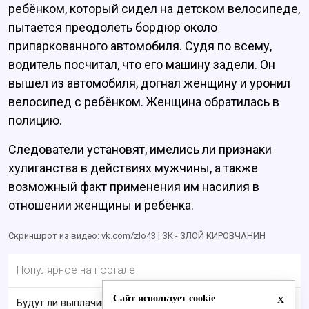
ребёнком, который сидел на детском велосипеде,
пытается преодолеть бордюр около
припаркованного автомобиля. Судя по всему,
водитель посчитал, что его машину задели. Он
вышел из автомобиля, догнал женщину и уронил
велосипед с ребёнком. Женщина обратилась в
полицию.
Следователи установят, имелись ли признаки
хулиганства в действиях мужчины, а также
возможный факт применения им насилия в
отношении женщины и ребёнка.
Скриншрот из видео: vk.com/zlo43 | ЗК - ЗЛОЙ КИРОВЧАНИН
Популярное на портале
x
Сайт использует cookie
Будут ли выплачивать 13-ю пенсию в 2026 году: