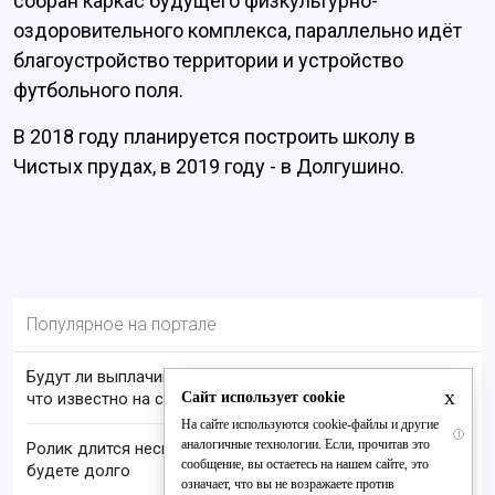
собран каркас будущего физкультурно-
оздоровительного комплекса, параллельно идёт
благоустройство территории и устройство
футбольного поля.
В 2018 году планируется построить школу в
Чистых прудах, в 2019 году - в Долгушино.
Популярное на портале
Будут ли выплачивать 13-ю пенсию в 2026 году:
x
Сайт использует cookie
что известно на сегодня
На сайте используются cookie-файлы и другие
i
аналогичные технологии. Если, прочитав это
Ролик длится несколько секунд, а смеяться вы
сообщение, вы остаетесь на нашем сайте, это
будете долго
означает, что вы не возражаете против