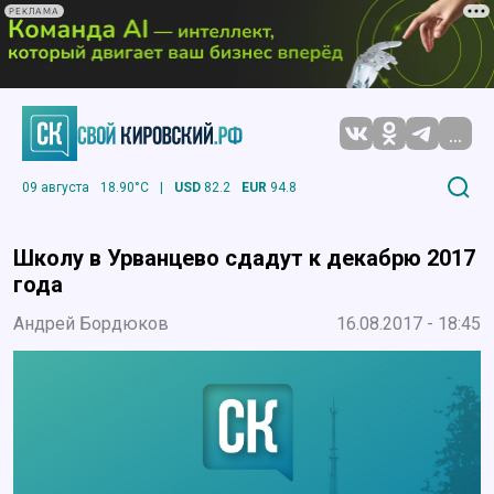
РЕКЛАМА
...
09 августа
18.90°C
|
USD
82.2
EUR
94.8
Школу в Урванцево сдадут к декабрю 2017
года
Андрей Бордюков
16.08.2017 - 18:45