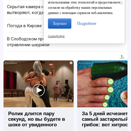
использования этих технологий и предоставляете
i
Скрытая камера на пляже Крыма: Что люди
согласие на обработку ваших персональных
вытворяют, когда их не видят...
данных с помощью сервисов веб-аналитики.
Хорошо
Подробнее
Погода в Кирове 9 августа: до +22 C и дождь
CookieWidget
В Слободском проверяют сообщение о пищевом
отравлении шаурмой
i
Ролик длится пару
За 5 дней исчезнет 
секунд, но вы будете в
самый застарелый
шоке от увиденного
грибок: вот хитрост