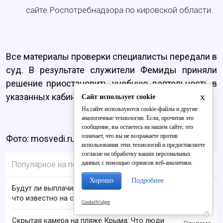
сайте Роспотребнадзора по кировской области.
Все материалы проверки специалисты передали в
суд. В результате служители Фемиды приняли
решение приостановить учебную деятельность в
x
указанных кабинетах на 15 дней.
Сайт использует cookie
На сайте используются cookie-файлы и другие
аналогичные технологии. Если, прочитав это
сообщение, вы остаетесь на нашем сайте, это
означает, что вы не возражаете против
Фото: mosvedi.ru
использования этих технологий и предоставляете
согласие на обработку ваших персональных
данных с помощью сервисов веб-аналитики.
Популярное на портале
Хорошо
Подробнее
Будут ли выплачивать 13-ю пенсию в 2026 году:
что известно на сегодня
CookieWidget
i
Скрытая камера на пляже Крыма: Что люди