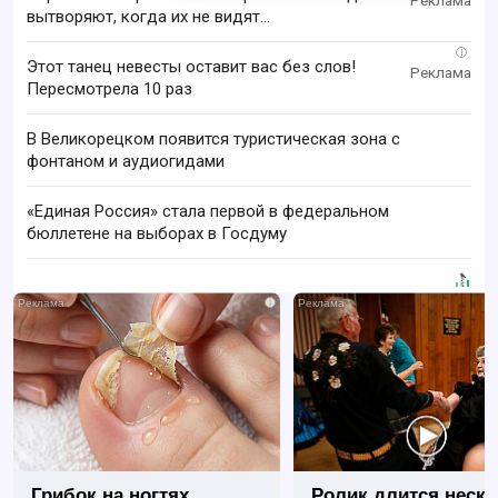
вытворяют, когда их не видят...
i
Этот танец невесты оставит вас без слов!
Пересмотрела 10 раз
В Великорецком появится туристическая зона с
фонтаном и аудиогидами
«Единая Россия» стала первой в федеральном
бюллетене на выборах в Госдуму
i
Грибок на ногтях
Ролик длится неск