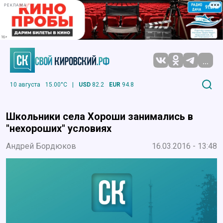
РЕКЛАМА
...
10 августа
15.00°C
|
USD
82.2
EUR
94.8
Школьники села Хороши занимались в
"нехороших" условиях
Андрей Бордюков
16.03.2016 - 13:48