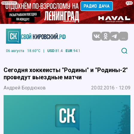
РЕКЛАМА
...
06 августа
18.60°C
|
USD
81.4
EUR
94.1
Сегодня хоккеисты "Родины" и "Родины-2"
проведут выездные матчи
Андрей Бордюков
20.02.2016 - 12:09