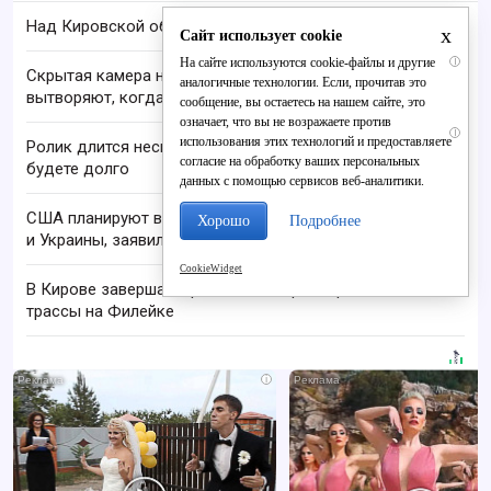
Над Кировской областью сбили БПЛА
x
Сайт использует cookie
На сайте используются cookie-файлы и другие
i
Скрытая камера на пляже Крыма: Что люди
аналогичные технологии. Если, прочитав это
вытворяют, когда их не видят...
сообщение, вы остаетесь на нашем сайте, это
означает, что вы не возражаете против
i
использования этих технологий и предоставляете
Ролик длится несколько секунд, а смеяться вы
согласие на обработку ваших персональных
будете долго
данных с помощью сервисов веб-аналитики.
США планируют возобновить переговоры России
Хорошо
Подробнее
и Украины, заявил Рубио
CookieWidget
В Кирове завершают ремонт лыжероллерной
трассы на Филейке
i