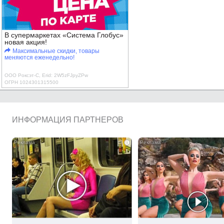
В супермаркетах «Система Глобус»
новая акция!
Максимальные скидки, товары
меняются еженедельно!
ООО Роксэт-С, Erid: 2W5zFJpyZPw
ОГРН 1024301315500
ИНФОРМАЦИЯ ПАРТНЕРОВ
i