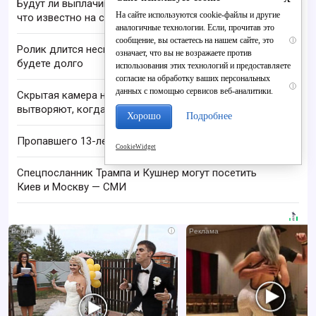
Будут ли выплачивать 13-ю пенсию в 2026 году:
На сайте используются cookie-файлы и другие
что известно на сегодня
аналогичные технологии. Если, прочитав это
сообщение, вы остаетесь на нашем сайте, это
i
Ролик длится несколько секунд, а смеяться вы
означает, что вы не возражаете против
будете долго
использования этих технологий и предоставляете
согласие на обработку ваших персональных
i
данных с помощью сервисов веб-аналитики.
Скрытая камера на пляже Крыма: Что люди
вытворяют, когда их не видят...
Хорошо
Подробнее
Пропавшего 13-летнего подростка ищут в Кирове
CookieWidget
Спецпосланник Трампа и Кушнер могут посетить
Киев и Москву — СМИ
i