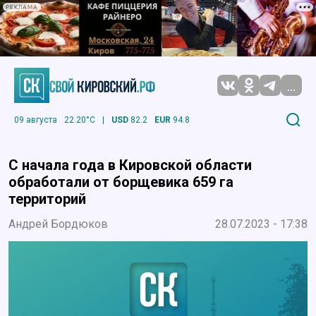
РЕКЛАМА
...
09 августа
22.20°C
|
USD
82.2
EUR
94.8
С начала года в Кировской области
обработали от борщевика 659 га
территорий
Андрей Бордюков
28.07.2023 - 17:38