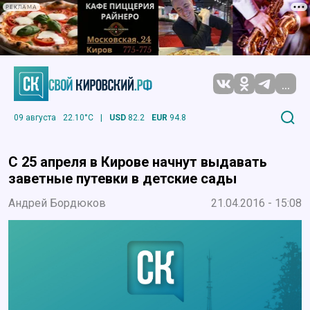
РЕКЛАМА
...
09 августа
22.10°C
|
USD
82.2
EUR
94.8
С 25 апреля в Кирове начнут выдавать
заветные путевки в детские сады
Андрей Бордюков
21.04.2016 - 15:08