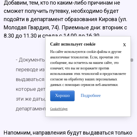
Добавим, тем, кто по каким-либо причинам не
сможет получить путевку, необходимо будет
подойти в департамент образования Кирова (ул.
Молодая Гвардия, 74). Приемные дни: вторник с
8.30 до 11.30 и среда с 14.00 до 16.30
x
Сайт использует cookie
На сайте используются cookie-файлы и другие
аналогичные технологии. Если, прочитав это
- Документы для тех детей, которые нуждаются в
сообщение, вы остаетесь на нашем сайте, это
означает, что вы не возражаете против
переводе из одного сада в другой, будут
использования этих технологий и предоставляете
выдаваться руководителями тех детских садов,
согласие на обработку ваших персональных
данных с помощью сервисов веб-аналитики.
которые дети посещают в настоящее время, в
Хорошо
Подробнее
эти же даты, - отметил глава городского
департамента образования
CookieWidget
Напомним, направления будут выдаваться только