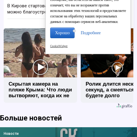
означает, что вы не возражаете против
В Кирове стартовал проект «Вятские дворики»:
использования этих технологий и предоставляете
можно благоустроить свой двор
согласие на обработку ваших персональных
данных с помощью сервисов веб-аналитики.
i
Хорошо
Подробнее
CookieWidget
Скрытая камера на
Ролик длится неск
пляже Крыма: Что люди
секунд, а смеяться
вытворяют, когда их не
будете долго
видят...
Больше новостей
Новости