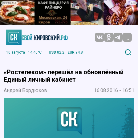
РЕКЛАМА
...
10 августа
14.40°C
|
USD
82.2
EUR
94.8
«Ростелеком» перешёл на обновлённый
Единый личный кабинет
Андрей Бордюков
16.08.2016 - 16:51