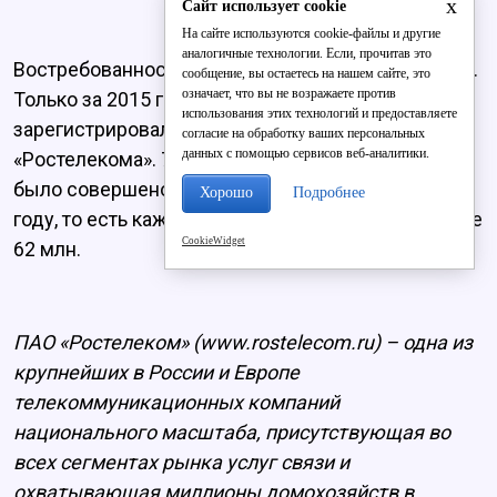
x
Сайт использует cookie
На сайте используются cookie-файлы и другие
аналогичные технологии. Если, прочитав это
Востребованность ЕЛК постоянно увеличивается.
сообщение, вы остаетесь на нашем сайте, это
означает, что вы не возражаете против
Только за 2015 год в Едином личном кабинете
использования этих технологий и предоставляете
зарегистрировалось еще более 2 млн абонентов
согласие на обработку ваших персональных
данных с помощью сервисов веб-аналитики.
«Ростелекома». 747 млн запросов и операций
было совершено клиентами в ЕЛК в прошлом
Хорошо
Подробнее
году, то есть каждый месяц их совершается более
CookieWidget
62 млн.
ПАО «Ростелеком» (www.rostelecom.ru) – одна из
крупнейших в России и Европе
телекоммуникационных компаний
национального масштаба, присутствующая во
всех сегментах рынка услуг связи и
охватывающая миллионы домохозяйств в