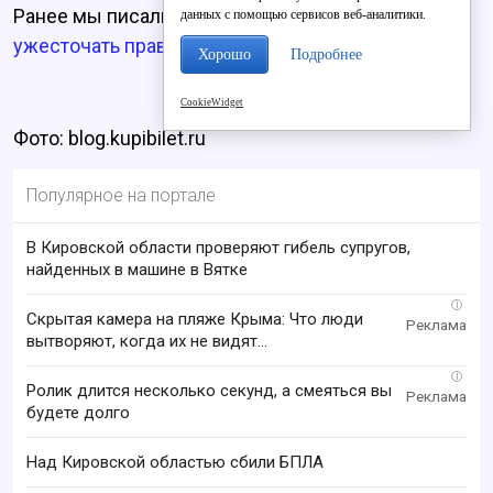
Ранее мы писали, что «
Победа» продолжает
данных с помощью сервисов веб-аналитики.
ужесточать правила провоза багажа.
Хорошо
Подробнее
CookieWidget
Фото: blog.kupibilet.ru
Популярное на портале
В Кировской области проверяют гибель супругов,
найденных в машине в Вятке
i
Скрытая камера на пляже Крыма: Что люди
вытворяют, когда их не видят...
i
Ролик длится несколько секунд, а смеяться вы
будете долго
Над Кировской областью сбили БПЛА