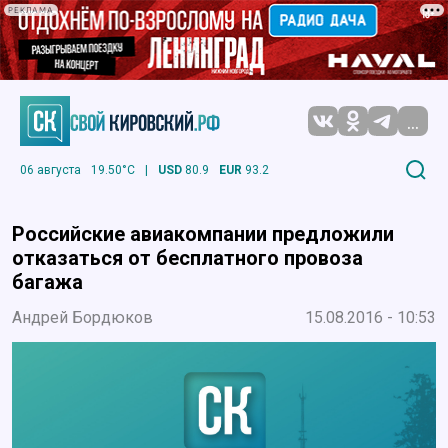
РЕКЛАМА
...
06 августа
19.50°C
|
USD
80.9
EUR
93.2
Российские авиакомпании предложили
отказаться от бесплатного провоза
багажа
Андрей Бордюков
15.08.2016 - 10:53