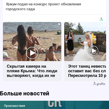
Уржум подал на конкурс проект обновления
городского сада
i
Скрытая камера на
Этот танец невесты
пляже Крыма: Что люди
оставит вас без сло
вытворяют, когда их не
Пересмотрела 10 ра
видят...
Больше новостей
Происшествия