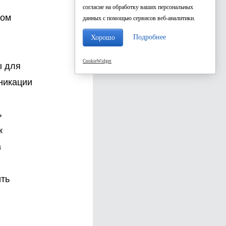
согласие на обработку ваших персональных
том
данных с помощью сервисов веб-аналитики.
Подробнее
Хорошо
CookieWidget
ы для
никации
ь
к
а
ить