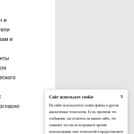
н и
тели
вам и
енты
для
еского
x
с
Сайт использует cookie
Согласно
На сайте используются cookie-файлы и другие
аналогичные технологии. Если, прочитав это
сообщение, вы остаетесь на нашем сайте, это
означает, что вы не возражаете против
использования этих технологий и предоставляете