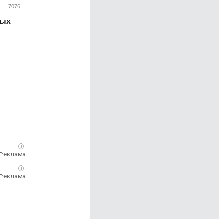
7076
ных
i
i