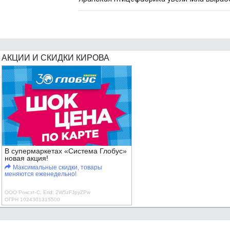
АКЦИИ И СКИДКИ КИРОВА
В супермаркетах «Система Глобус»
новая акция!
Максимальные скидки, товары
меняются еженедельно!
ООО Роксэт-С, Erid: 2W5zFJpyZPw
ОГРН 1024301315500