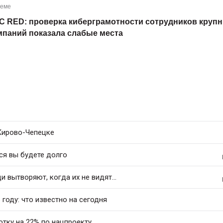
теме
С RED: проверка киберграмотности сотрудников круп
мпаний показала слабые места
 Кирово-Чепецке
ся вы будете долго
 вытворяют, когда их не видят...
 году: что известно на сегодня
тку на 22% по нацпроекту