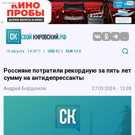
РЕКЛАМА
...
10 августа
14.30°C
|
USD
82.2
EUR
94.8
Россияне потратили рекордную за пять лет
сумму на антидепрессанты
Андрей Бордюков
27.03.2024 - 13:28