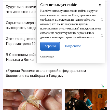
x
Сайт использует cookie
Будут ли выплачивать 13-ю пенсию в 2026 году:
На сайте используются cookie-файлы и другие
что известно на сегодня
аналогичные технологии. Если, прочитав это
сообщение, вы остаетесь на нашем сайте, это
i
Скрытая камера на пляже Крыма: Что люди
означает, что вы не возражаете против
вытворяют, когда их не видят...
использования этих технологий и предоставляете
согласие на обработку ваших персональных
i
данных с помощью сервисов веб-аналитики.
Этот танец невесты оставит вас без слов!
Пересмотрела 10 раз
Хорошо
Подробнее
В Советском районе вернули доступ к берегу
CookieWidget
Ишлыка и Вятки
«Единая Россия» стала первой в федеральном
бюллетене на выборах в Госдуму
i