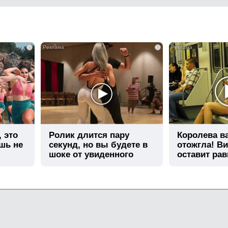
i
i
, это
Ролик длится пару
Королева в
шь не
секунд, но вы будете в
отожгла! Ви
шоке от увиденного
оставит ра