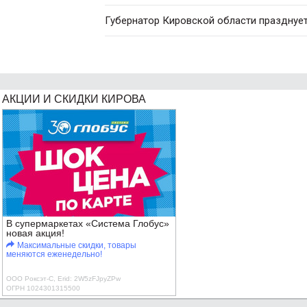
Губернатор Кировской области празднуе
АКЦИИ И СКИДКИ КИРОВА
В супермаркетах «Система Глобус»
новая акция!
Максимальные скидки, товары
меняются еженедельно!
ООО Роксэт-С, Erid: 2W5zFJpyZPw
ОГРН 1024301315500