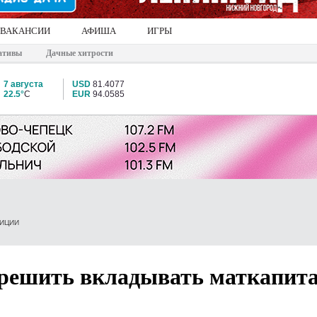
ВАКАНСИИ
АФИША
ИГРЫ
ативы
Дачные хитрости
7 августа
USD
81.4077
22.5°
C
EUR
94.0585
ТИЦИИ
зрешить вкладывать маткапита