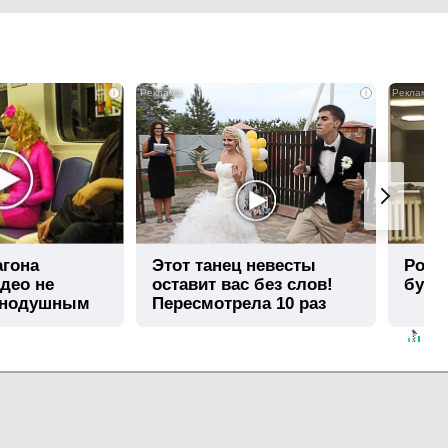
i
i
агона
Этот танец невесты
Роли
део не
оставит вас без слов!
буде
внодушным
Пересмотрела 10 раз