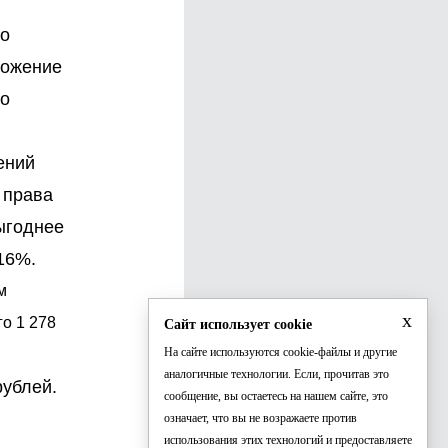
во
ложение
го
ений
 права
ыгоднее
16%.
м
x
о 1 278
Сайт использует cookie
На сайте используются cookie-файлы и другие
аналогичные технологии. Если, прочитав это
рублей.
сообщение, вы остаетесь на нашем сайте, это
означает, что вы не возражаете против
использования этих технологий и предоставляете