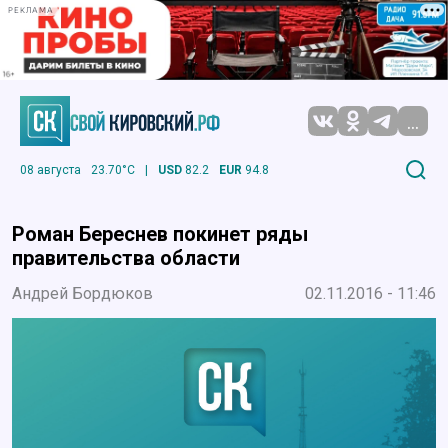
РЕКЛАМА
...
08 августа
23.70°C
|
USD
82.2
EUR
94.8
Роман Береснев покинет ряды
правительства области
Андрей Бордюков
02.11.2016 - 11:46