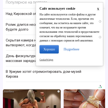
Популярное на портале
x
Сайт использует cookie
Над Кировской областью сбили БПЛА
На сайте используются cookie-файлы и другие
аналогичные технологии. Если, прочитав это
i
сообщение, вы остаетесь на нашем сайте, это
Ролик длится несколько секунд, а смеяться вы
означает, что вы не возражаете против
будете долго
использования этих технологий и предоставляете
согласие на обработку ваших персональных
i
Скрытая камера на пляже Крыма: Что люди
данных с помощью сервисов веб-аналитики.
вытворяют, когда их не видят...
Хорошо
Подробнее
День физкультурника в Кирове: шествие и
CookieWidget
массовая зарядка
В Уржуме хотят отремонтировать дом-музей
Кирова
i