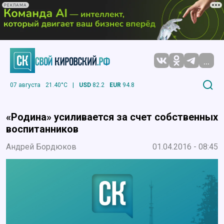
РЕКЛАМА
...
07 августа
21.40°C
|
USD
82.2
EUR
94.8
«Родина» усиливается за счет собственных
воспитанников
Андрей Бордюков
01.04.2016 - 08:45