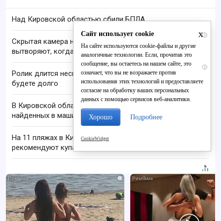
Над Кировской областью сбили БПЛА
x
Сайт использует cookie
i
Скрытая камера на пляже Крыма: Что люди
На сайте используются cookie-файлы и другие
вытворяют, когда их не видят...
аналогичные технологии. Если, прочитав это
сообщение, вы остаетесь на нашем сайте, это
i
означает, что вы не возражаете против
Ролик длится несколько секунд, а смеяться вы
использования этих технологий и предоставляете
будете долго
согласие на обработку ваших персональных
данных с помощью сервисов веб-аналитики.
В Кировской области проверяют гибель супругов,
найденных в машине в Вятке
Хорошо
Подробнее
На 11 пляжах в Кировской области не
CookieWidget
рекомендуют купаться из-за бактерий
i