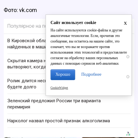
Фото: vk.com
x
Сайт использует cookie
Популярное на портале
На сайте используются cookie-файлы и другие
аналогичные технологии. Если, прочитав это
В Кировской области проверяют гибель супругов,
сообщение, вы остаетесь на нашем сайте, это
найденных в машине в Вятке
означает, что вы не возражаете против
использования этих технологий и предоставляете
i
согласие на обработку ваших персональных
Скрытая камера на пляже Крыма: Что люди
данных с помощью сервисов веб-аналитики.
вытворяют, когда их не видят...
Хорошо
Подробнее
i
Ролик длится несколько секунд, а смеяться вы
будете долго
CookieWidget
Зеленский предложил России три варианта
перемирия
Нарколог назвал простой признак алкоголизма