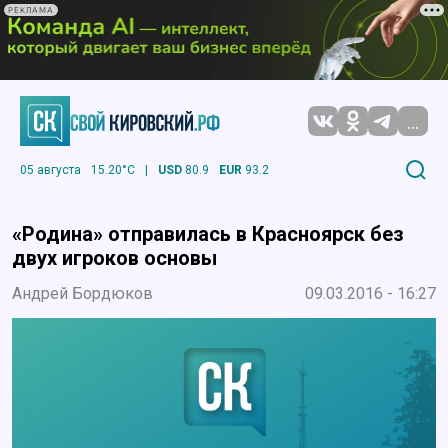
РЕКЛАМА
...
05 августа
15.20°C
|
USD
80.9
EUR
93.2
«Родина» отправилась в Красноярск без
двух игроков основы
Андрей Бордюков
09.03.2016 - 16:27